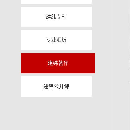
建纬专刊
专业汇编
建纬著作
建纬公开课