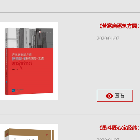
《苦寒磨砺筑方圆
2020/01/07
查看
《墨斗匠心定经纬