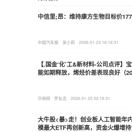
中信里;昂：维持康方生物目标价177
中国汽车报
吴小莉
2026-01-23 16:16:31
【.国金‘化’工&新材料-公司点评
能如期释放，烯烃价差表现良好（2025
华商网
罗友志
2026-01-25 02:16:31
大牛股<暴>走！创业板人工智能年内
模最大ETF再创新高，资金火爆增持