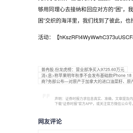
够用同理心去接纳和回应对方的“困”，
困”交织的海洋里，我们找到了彼此，也
活动：【
hKszRFt4WyWwhC373uUSCF
普冉股.份龙虎榜：营业部净买入9725.60万元
消<息>称苹果明年秋季不会发布基础款iPhone 18 
商?务部公布—对原产于加拿大的进口油菜籽、原
声明：证券时报力求信息真实、准确，文章提及内
下载“证券时报”官方APP，或关注官方微信公众
网友评论