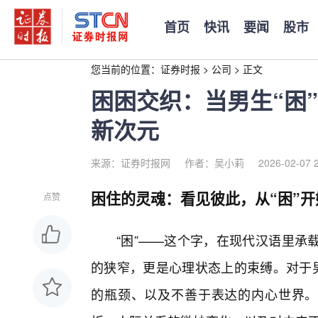
首页
快讯
要闻
股市
您当前的位置：
证券时报
>
公司
>
正文
困困交织：当男生“困
新次元
来源：证券时报网
作者：吴小莉
2026-02-07 
困住的灵魂：看见彼此，从“困”开
点赞
“困”——这个字，在现代汉语里承
的狭窄，更是心理状态上的束缚。对于男
的瓶颈、以及不善于表达的内心世界。而