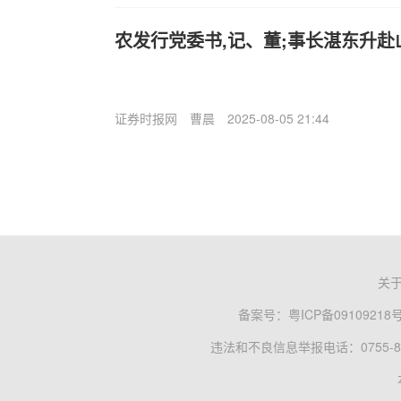
农发行党委书,记、董;事长湛东升
证券时报网
曹晨
2025-08-05 21:44
关
备案号：
粤ICP备09109218
违法和不良信息举报电话：0755-83