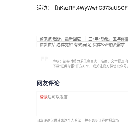
活动：【
hKszRFt4WyWwhC373uUSCF
蔚来被:起诉，最新回应
三<年>劝退，五年停
信贷供给,总体充裕 有效满{足}实体经济融资需求
声明：证券时报力求信息真实、准确，文章提及内
下载“证券时报”官方APP，或关注官方微信公众
网友评论
登录
后可以发言
网友评论仅供其表达个人看法，并不表明证券时报立场