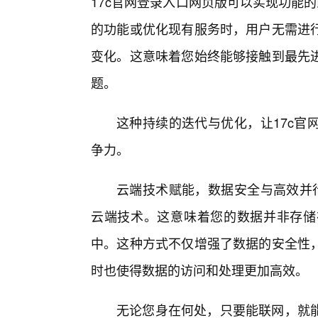
17c官网登录入口网页版可以实现功能
的功能或优化现有服务时，用户无需进
变化。这意味着您始终能够接触到最先进
题。
这种持续的迭代与优化，让17c官
争力。
云端技术赋能，数据安全与高效并行
云端技术。这意味着您的数据并非存储
中。这种方式不仅增强了数据的安全性
时也使得数据的访问和处理更加高效。
无论您身在何处，只要能联网，就能