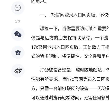
的用户。
一、17c官网登录入口网页版：不
分享
想象一下，当你需要访问某个重要
仅是与远方的朋友保持联系时，一个流
17c官网登录入口网页版，正是致力于
式的诸多限制，将便捷性、安全性和用
打🙂破设备壁垒，随时随地触达：
性能有所要求。而17c官网登录入口网
方，只需一台能够联网的设备——无论
可以通过浏览器轻松访问，无需任何额