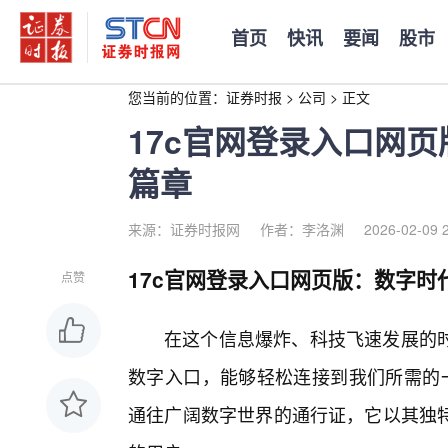
首页
快讯
要闻
股市
您当前的位置：
证券时报
>
公司
>
正文
17c官网登录入口网
篇章
来源：证券时报网
作者：李洛渊
2026-02-09 
17c官网登录入口网页版：数字时
点赞
在这个信息爆炸、科技飞速发展的
数字入口，能够轻松连接到我们所需的一
通往广阔数字世界的通行证，它以其独特