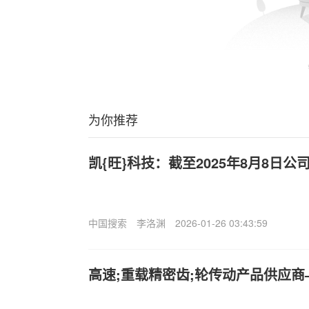
为你推荐
凯{旺}科技：截至2025年8月8日公
中国搜索
李洛渊
2026-01-26 03:43:59
高速;重载精密齿;轮传动产品供应