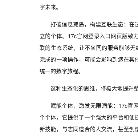
字未来。
打破信息孤岛，构建互联生态：在
立的个体。17c官网登录入口网页版致
联的生态系统，让不🎯同的服务能够无
完成的一项操作，可能会影响到您在其
统一的数字旅程。
这种生态化的思维，将极大地提升
赋能个体，激发无限潜能：17c官
个个体。它提供了一个强大的平台和便
新技能，与志同道合的人交流，甚至创造