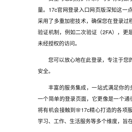
量。17c官网登录入口网页版深知这一
采用了多重加密技术，确保您在登录过程
验证机制，例如二次验证（2FA），更
未经授权的访问。
您可以放心地在此登录，专注于您
安全。
丰富的服务集成，一站式满足你的多
一个简单的登录页面，它更像是一个通往
将有机会接触到🌸17c精心打造的各
学习、工作、生活服务等多个维度，旨