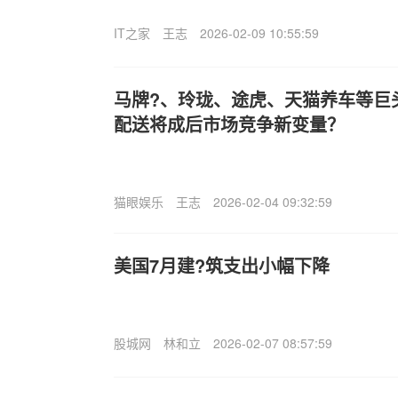
IT之家
王志
2026-02-09 10:55:59
马牌?、玲珑、途虎、天猫养车等巨
配送将成后市场竞争新变量？
猫眼娱乐
王志
2026-02-04 09:32:59
美国7月建?筑支出小幅下降
股城网
林和立
2026-02-07 08:57:59