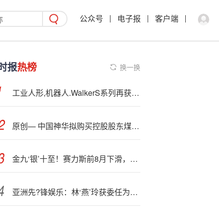
公众号
电子报
客户端
时报
热榜
换一换
工业人形,机器人.WalkerS系列再获新订单 优必选年内涨幅超过140%
原创— 中国神华拟购买控股股东煤炭、坑口煤电等相关资产
金九‘银’十至！赛力斯前8月下滑，M7 43分钟10万单能逆转？
亚洲先?锋娱乐：林‘燕’玲获委任为公司秘书