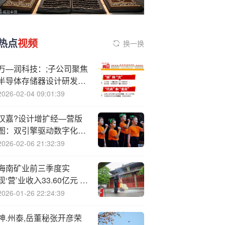
热点
视频
换一换
万—润科技：;子公司聚焦
半导体存储器设计研发及
销售
2026-02-04 09:01:39
汉嘉?设计增扩经—营版
图：双引擎驱动数字化转
型与新质生产力突破
2026-02-06 21:32:39
海南矿业前三季度实
现‘营’业收入33.60亿元 归
母净利润3.12亿元
2026-01-26 22:24:39
神.州泰,岳董秘张开彦荣