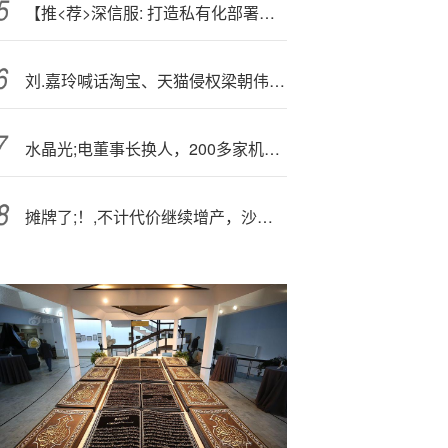
【推<荐>深信服: 打造私有化部署的AI全栈能力】天风计算机缪欣君团队
刘.嘉玲喊话淘宝、天猫侵权梁朝伟，目前该店铺已搜索不到
水晶光;电董事长换人，200多家机构火速调研！
摊牌了;！,不计代价继续增产，沙特用激进措施重塑油市格局，油价要崩？